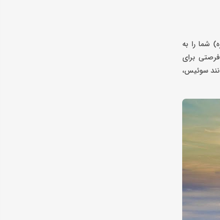
های اروپایی، شامل تورهای تک‌مقصدی و ترکیبی، ارائه می‌دهد.تور ترکیبی فرانسه، اسپانیا و ایتالیا (9 روزه) شما را به
امیلیا و کولوسئوم بازدید کنید. تور تک‌مقصدی اسپانیا (5 شب) نیز فرصتی برای
 چندین کشور مانند سوئیس،