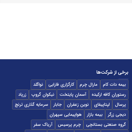
برخی از شرکت‌ها
بیمه دات کام
مارال چرم
کارگزاری فارابی
نواگلد
رستوران کافه ارکیده
آسمان پایتخت
نیکوان گروپ
زرپاد
پرسال
لپتاپیفای
نوین زعفران
جابار
سرمایه گذاری ترنج
دیجی زرگر
بیمه بازار
هواپیمایی سپهران
گروه صنعتی بستانچی
چرم پرسیس
آریاک سفر