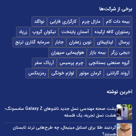
برخی از شرکت‌ها
بیمه دات کام
مارال چرم
کارگزاری فارابی
نواگلد
رستوران کافه ارکیده
آسمان پایتخت
نیکوان گروپ
زرپاد
پرسال
لپتاپیفای
نوین زعفران
جابار
سرمایه گذاری ترنج
دیجی زرگر
بیمه بازار
هواپیمایی سپهران
گروه صنعتی بستانچی
چرم پرسیس
آریاک سفر
آروند گارانتی
کرمان موتور
لوازم خونگی
رمزینکس
آخرین نوشته
پشت صحنه مهندسی نسل جدید تاشوهای Galaxy Z سامسونگ؛
هشت نسل تجربه، یک فلسفه
گردنبند طلا برای استایل مینیمال، چه طرح‌هایی ترند تابستان
هستند؟