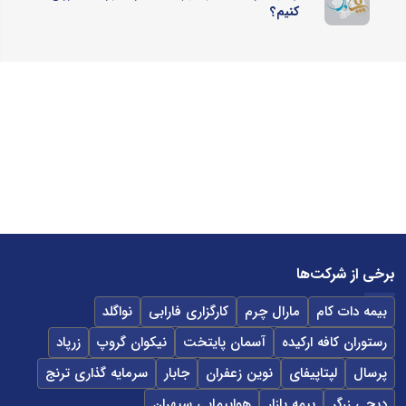
کنیم؟
برخی از شرکت‌ها
بیمه دات کام
مارال چرم
کارگزاری فارابی
نواگلد
رستوران کافه ارکیده
آسمان پایتخت
نیکوان گروپ
زرپاد
پرسال
لپتاپیفای
نوین زعفران
جابار
سرمایه گذاری ترنج
دیجی زرگر
بیمه بازار
هواپیمایی سپهران