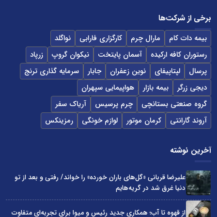
برخی از شرکت‌ها
بیمه دات کام
مارال چرم
کارگزاری فارابی
نواگلد
رستوران کافه ارکیده
آسمان پایتخت
نیکوان گروپ
زرپاد
پرسال
لپتاپیفای
نوین زعفران
جابار
سرمایه گذاری ترنج
دیجی زرگر
بیمه بازار
هواپیمایی سپهران
گروه صنعتی بستانچی
چرم پرسیس
آریاک سفر
آروند گارانتی
کرمان موتور
لوازم خونگی
رمزینکس
آخرین نوشته
علیرضا قربانی «گل‌های باران خورده» را خواند/ رفتی و بعد از تو
دنیا غرق شد در گریه‌هایم
از قهوه تا آب؛ همکاری جدید رئیس و میوا برای تجربه‌ای متفاوت