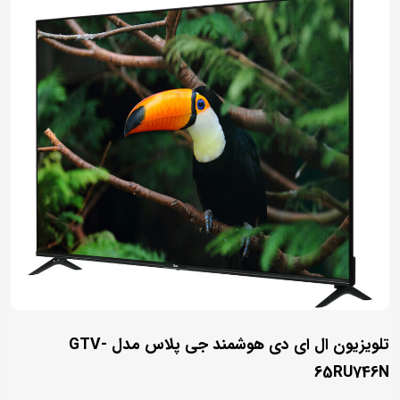
تلویزیون ال ای دی هوشمند جی پلاس مدل GTV-
65RU746N