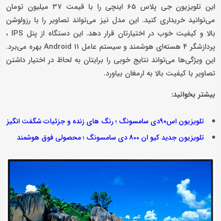
این تلویزیون جی پلاس 65 اینچی را با قیمت 37 میلیون تومان
می‌توانید خریداری کنید. این مدل نیز می‌تواند تصاویر را با رزولوشن
بالا و کیفیت خوب در اختیارتان قرار دهد. این دستگاه از پنل IPS ،
پردازشگر 4 هسته‌ای هوشمند و سیستم عامل 11 Android بهره می‌برد.
این ویژگی‌ها می‌تواند نتایج خوبی را برایتان به لحاظ در اختیار داشتن
تصاویر با کیفیت بالا به ارمغان بیاورد.
بیشتر بخوانید:
تلویزیون اس۹۰دی سامسونگ ؛ رنگ های زنده و جزئیات شگفت انگیز
تلویزیون جدید کیو ان 800 دی سامسونگ ؛ محصولی فوق هوشمند