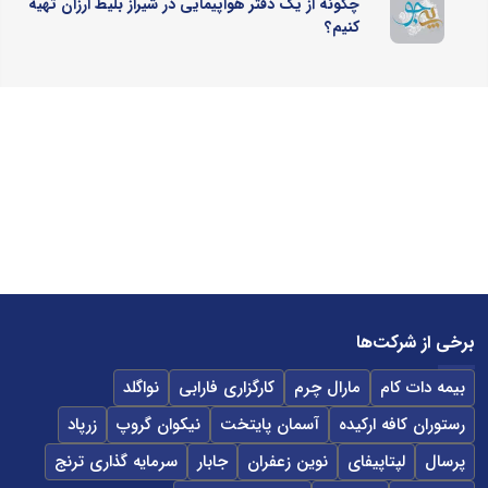
چگونه از یک دفتر هواپیمایی در شیراز بلیط ارزان تهیه
کنیم؟
برخی از شرکت‌ها
بیمه دات کام
مارال چرم
کارگزاری فارابی
نواگلد
رستوران کافه ارکیده
آسمان پایتخت
نیکوان گروپ
زرپاد
پرسال
لپتاپیفای
نوین زعفران
جابار
سرمایه گذاری ترنج