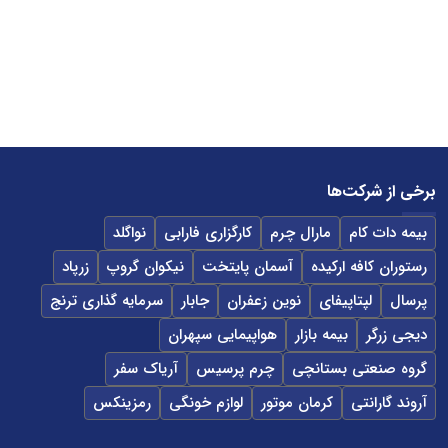
برخی از شرکت‌ها
بیمه دات کام
مارال چرم
کارگزاری فارابی
نواگلد
رستوران کافه ارکیده
آسمان پایتخت
نیکوان گروپ
زرپاد
پرسال
لپتاپیفای
نوین زعفران
جابار
سرمایه گذاری ترنج
دیجی زرگر
بیمه بازار
هواپیمایی سپهران
گروه صنعتی بستانچی
چرم پرسیس
آریاک سفر
آروند گارانتی
کرمان موتور
لوازم خونگی
رمزینکس