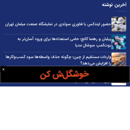
آخرین نوشته
حضور ایندکس با فناوری سوئدی در نمایشگاه صنعت مبلمان تهران
پیلبان و رهنما کالج؛ حامی استعدادها برای ورود آسان‌تر به
بوت‌کمپ سوشال مدیا
واردات مستقیم از چین؛ چگونه حذف واسطه‌ها سود کسب‌وکارها
را افزایش می‌دهد؟
ترند ترین دستبندهای طلا برای تابستان؛ انتخابی ظریف و متفاوت
برای استایل‌های خاص
تبدیل قبوض آب، برق و گاز به اینترنت رایگان
سایت اینترنتی کاماپرس © کلیه حقوق متعلق به سایت اینترنتی کاماپرس است