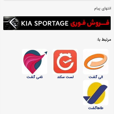
انتهای پیام
مرتبط با:
الی‌ گشت
لست سکند
نامی گشت
طاهاگشت