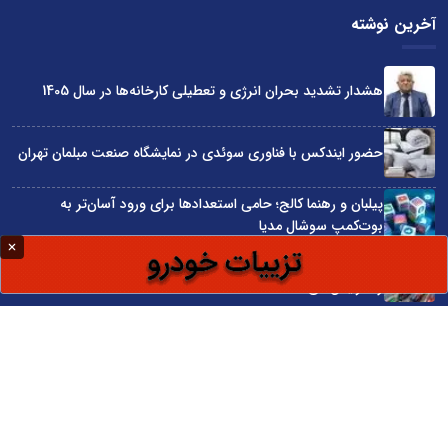
آخرین نوشته
هشدار تشدید بحران انرژی و تعطیلی کارخانه‌ها در سال 1405
حضور ایندکس با فناوری سوئدی در نمایشگاه صنعت مبلمان تهران
پیلبان و رهنما کالج؛ حامی استعدادها برای ورود آسان‌تر به
بوت‌کمپ سوشال مدیا
واردات مستقیم از چین؛ چگونه حذف واسطه‌ها سود کسب‌وکارها
را افزایش می‌دهد؟
ترند ترین دستبندهای طلا برای تابستان؛ انتخابی ظریف و متفاوت
برای استایل‌های خاص
سایت اینترنتی کاماپرس © کلیه حقوق متعلق به سایت اینترنتی کاماپرس است