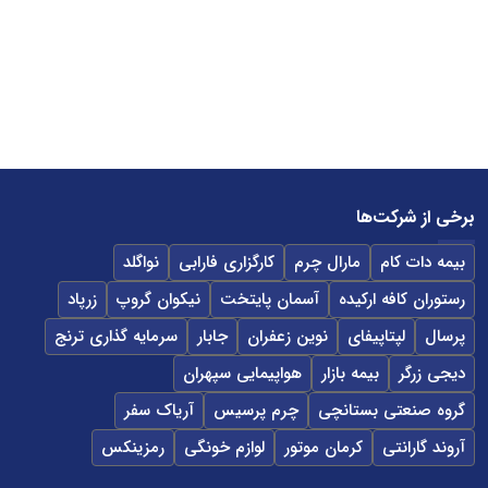
برخی از شرکت‌ها
بیمه دات کام
مارال چرم
کارگزاری فارابی
نواگلد
رستوران کافه ارکیده
آسمان پایتخت
نیکوان گروپ
زرپاد
پرسال
لپتاپیفای
نوین زعفران
جابار
سرمایه گذاری ترنج
دیجی زرگر
بیمه بازار
هواپیمایی سپهران
گروه صنعتی بستانچی
چرم پرسیس
آریاک سفر
آروند گارانتی
کرمان موتور
لوازم خونگی
رمزینکس