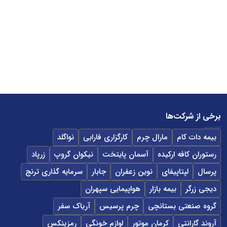
برخی از شرکت‌ها
بیمه دات کام
مارال چرم
کارگزاری فارابی
نواگلد
رستوران کافه ارکیده
آسمان پایتخت
نیکوان گروپ
زرپاد
پرسال
لپتاپیفای
نوین زعفران
جابار
سرمایه گذاری ترنج
دیجی زرگر
بیمه بازار
هواپیمایی سپهران
گروه صنعتی بستانچی
چرم پرسیس
آریاک سفر
آروند گارانتی
کرمان موتور
لوازم خونگی
رمزینکس