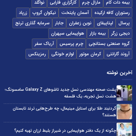
بیمه دات کام
مارال چرم
کارگزاری فارابی
نواگلد
رستوران کافه ارکیده
آسمان پایتخت
نیکوان گروپ
زرپاد
پرسال
لپتاپیفای
نوین زعفران
جابار
سرمایه گذاری ترنج
دیجی زرگر
بیمه بازار
هواپیمایی سپهران
گروه صنعتی بستانچی
چرم پرسیس
آریاک سفر
آروند گارانتی
کرمان موتور
لوازم خونگی
رمزینکس
آخرین نوشته
پشت صحنه مهندسی نسل جدید تاشوهای Galaxy Z سامسونگ؛
هشت نسل تجربه، یک فلسفه
گردنبند طلا برای استایل مینیمال، چه طرح‌هایی ترند تابستان
هستند؟
چگونه از یک دفتر هواپیمایی در شیراز بلیط ارزان تهیه کنیم؟