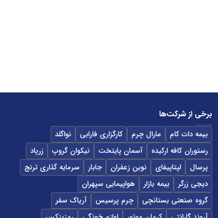
برخی از شرکت‌ها
بیمه دات کام
مارال چرم
کارگزاری فارابی
نواگلد
رستوران کافه ارکیده
آسمان پایتخت
نیکوان گروپ
زرپاد
پرسال
لپتاپیفای
نوین زعفران
جابار
سرمایه گذاری ترنج
دیجی زرگر
بیمه بازار
هواپیمایی سپهران
گروه صنعتی بستانچی
چرم پرسیس
آریاک سفر
آروند گارانتی
کرمان موتور
لوازم خونگی
رمزینکس