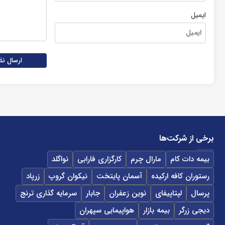
ایمیل
ارسال نظ
برخی از شرکت‌ها
بیمه دات کام
مارال چرم
کارگزاری فارابی
نواگلد
رستوران کافه ارکیده
آسمان پایتخت
نیکوان گروپ
زرپاد
پرسال
لپتاپیفای
نوین زعفران
جابار
سرمایه گذاری ترنج
دیجی زرگر
بیمه بازار
هواپیمایی سپهران