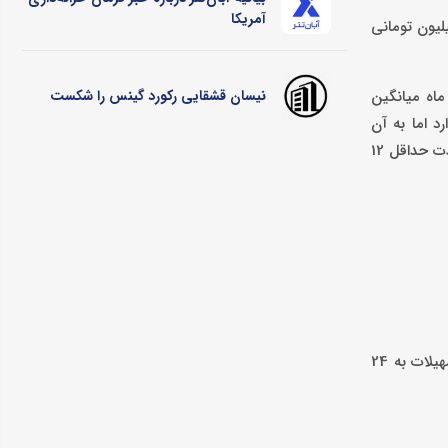
آمریکا
 «احسان» شرایطی را فراهم کرده تا مشتریانش با اتکا به سپرده قرض الحسنه خود در این مجموعه، تسهیلات 300 میلیون تومانی
رش کاماپرس، به نقل از رده، افرادی که مایل به دریافت وام 300 میلیون تومانی بانک کشاورزی هستند باید حداقل یک ماه و حداکثر 12 ماه میانگین
نیسان قشقایی رکورد گینس را شکست
د اما به آن
کارمزد چهار درصدی تعلق می‌گیرد. البته در برخی موارد بانک از کارمزد چهار درصدی نیز می‌گذرد. افرادی که به دریافت این وام تمایل دارند ظرف مدت حداقل 12
با توجه به مبلغ وام و با در نظر گرفتن سقف زمان بازپرداخت و نرخ کارمزد، میزان هر قسط 9 میلیون و 90 هزار و 909 تومان است. کل سود تسهیلات به 24