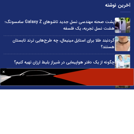
آخرین نوشته
پشت صحنه مهندسی نسل جدید تاشوهای Galaxy Z سامسونگ؛
هشت نسل تجربه، یک فلسفه
گردنبند طلا برای استایل مینیمال، چه طرح‌هایی ترند تابستان
هستند؟
چگونه از یک دفتر هواپیمایی در شیراز بلیط ارزان تهیه کنیم؟
پایه‌گذاری کنسرسیوم صادرات محصولات چرمی
۳ گوشی میان رده سامسونگ که باتری قدرتمندی دارند
سایت اینترنتی کاماپرس © کلیه حقوق متعلق به سایت اینترنتی کاماپرس است