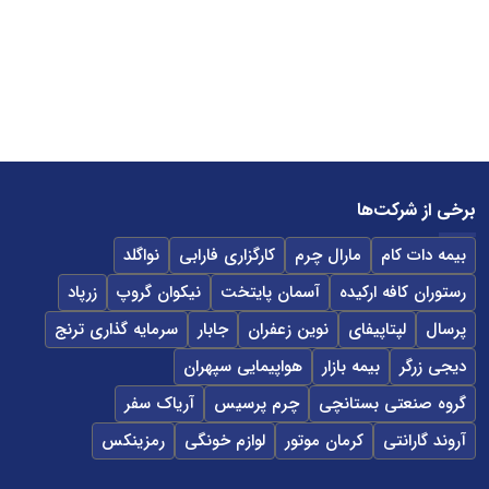
برخی از شرکت‌ها
بیمه دات کام
مارال چرم
کارگزاری فارابی
نواگلد
رستوران کافه ارکیده
آسمان پایتخت
نیکوان گروپ
زرپاد
پرسال
لپتاپیفای
نوین زعفران
جابار
سرمایه گذاری ترنج
دیجی زرگر
بیمه بازار
هواپیمایی سپهران
گروه صنعتی بستانچی
چرم پرسیس
آریاک سفر
آروند گارانتی
کرمان موتور
لوازم خونگی
رمزینکس