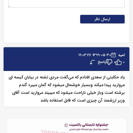
ارسال نظر
امید
1399-05-30 19:03:26
پاسخ
0
0
یاد حکایتی از سعدی افتادم که می‌گفت مردی تشنه در بیابان کیسه ای
مروارید پیدا میکند وبسیار خوشحال میشود که گمان میبرد گندم
برشته است وباز خیلی ناراحت میشود که میبیند مروارید است آقای
وزیر ارزشمند آن چیزی است که قابل استفاده باشد