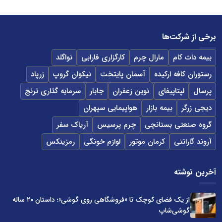
برخی از شرکت‌ها
بیمه دات کام
مارال چرم
کارگزاری فارابی
نواگلد
رستوران کافه ارکیده
آسمان پایتخت
نیکوان گروپ
زرپاد
پرسال
لپتاپیفای
نوین زعفران
جابار
سرمایه گذاری ترنج
دیجی زرگر
بیمه بازار
هواپیمایی سپهران
گروه صنعتی بستانچی
چرم پرسیس
آریاک سفر
آروند گارانتی
کرمان موتور
لوازم خونگی
رمزینکس
آخرین نوشته
از یک فضای کوچک تا «فروشگاهی روی گوشی»؛ داستان ۲۰ ساله
گوشی‌شاپ