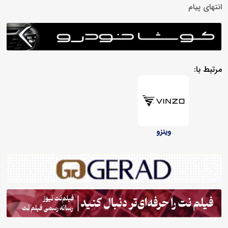
انتهای پیام
مرتبط با:
وینزو