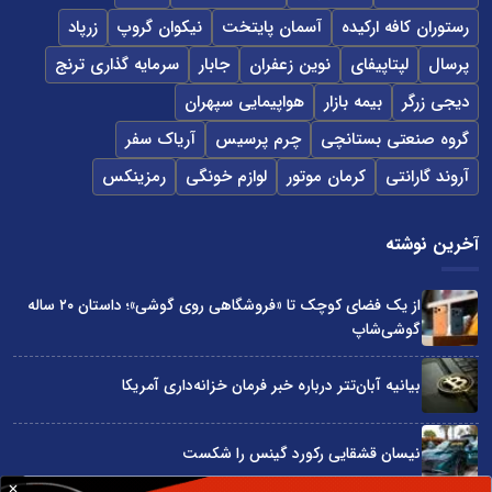
رستوران کافه ارکیده
آسمان پایتخت
نیکوان گروپ
زرپاد
پرسال
لپتاپیفای
نوین زعفران
جابار
سرمایه گذاری ترنج
دیجی زرگر
بیمه بازار
هواپیمایی سپهران
گروه صنعتی بستانچی
چرم پرسیس
آریاک سفر
آروند گارانتی
کرمان موتور
لوازم خونگی
رمزینکس
آخرین نوشته
از یک فضای کوچک تا «فروشگاهی روی گوشی»؛ داستان ۲۰ ساله
گوشی‌شاپ
بیانیه آبان‌تتر درباره خبر فرمان خزانه‌داری آمریکا
نیسان قشقایی رکورد گینس را شکست