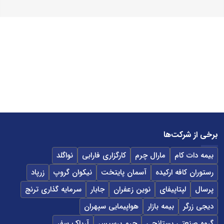
برخی از شرکت‌ها
بیمه دات کام
مارال چرم
کارگزاری فارابی
نواگلد
رستوران کافه ارکیده
آسمان پایتخت
نیکوان گروپ
زرپاد
پرسال
لپتاپیفای
نوین زعفران
جابار
سرمایه گذاری ترنج
دیجی زرگر
بیمه بازار
هواپیمایی سپهران
گروه صنعتی بستانچی
چرم پرسیس
آریاک سفر