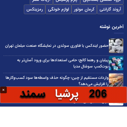
آروند گارانتی
کرمان موتور
لوازم خونگی
رمزینکس
آخرین نوشته
حضور ایندکس با فناوری سوئدی در نمایشگاه صنعت مبلمان تهران
پیلبان و رهنما کالج؛ حامی استعدادها برای ورود آسان‌تر به
بوت‌کمپ سوشال مدیا
واردات مستقیم از چین؛ چگونه حذف واسطه‌ها سود کسب‌وکارها
را افزایش می‌دهد؟
ترند ترین دستبندهای طلا برای تابستان؛ انتخابی ظریف و متفاوت
برای استایل‌های خاص
تبدیل قبوض آب، برق و گاز به اینترنت رایگان