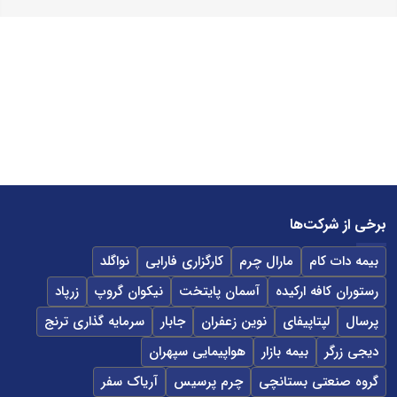
برخی از شرکت‌ها
بیمه دات کام
مارال چرم
کارگزاری فارابی
نواگلد
رستوران کافه ارکیده
آسمان پایتخت
نیکوان گروپ
زرپاد
پرسال
لپتاپیفای
نوین زعفران
جابار
سرمایه گذاری ترنج
دیجی زرگر
بیمه بازار
هواپیمایی سپهران
گروه صنعتی بستانچی
چرم پرسیس
آریاک سفر