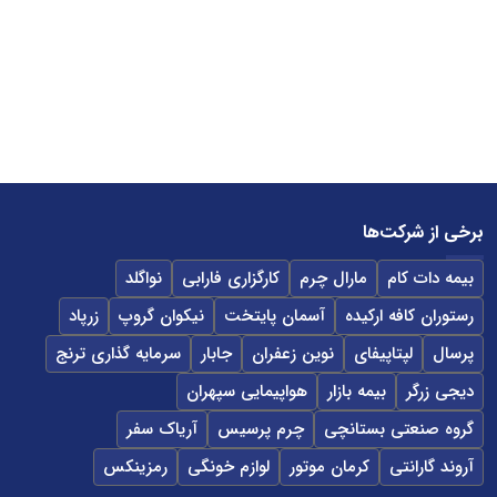
برخی از شرکت‌ها
بیمه دات کام
مارال چرم
کارگزاری فارابی
نواگلد
رستوران کافه ارکیده
آسمان پایتخت
نیکوان گروپ
زرپاد
پرسال
لپتاپیفای
نوین زعفران
جابار
سرمایه گذاری ترنج
دیجی زرگر
بیمه بازار
هواپیمایی سپهران
گروه صنعتی بستانچی
چرم پرسیس
آریاک سفر
آروند گارانتی
کرمان موتور
لوازم خونگی
رمزینکس