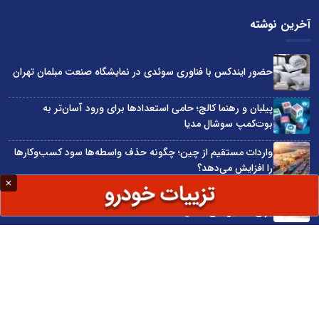
آخرین نوشته
حضور ایندکس با فناوری سوئدی در نمایشگاه صنعت مبلمان تهران
پیلبان و رهنما کالج؛ حامی استعدادها برای ورود آسان‌تر به
بوت‌کمپ سوشال مدیا
واردات مستقیم از چین؛ چگونه حذف واسطه‌ها سود کسب‌وکارها
را افزایش می‌دهد؟
ترند ترین دستبندهای طلا برای تابستان؛ انتخابی ظریف و متفاوت
برای استایل‌های خاص
تبدیل قبوض آب، برق و گاز به اینترنت رایگان
سایت اینترنتی کاماپرس © کلیه حقوق متعلق به سایت اینترنتی کاماپرس است