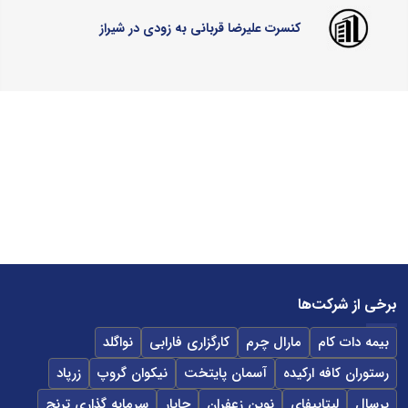
کنسرت علیرضا قربانی به زودی در شیراز
برخی از شرکت‌ها
بیمه دات کام
مارال چرم
کارگزاری فارابی
نواگلد
رستوران کافه ارکیده
آسمان پایتخت
نیکوان گروپ
زرپاد
پرسال
لپتاپیفای
نوین زعفران
جابار
سرمایه گذاری ترنج