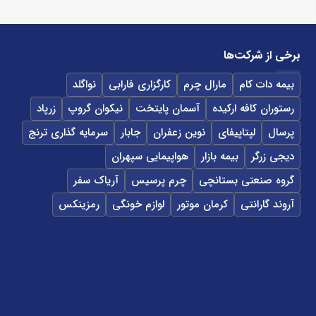
برخی از شرکت‌ها
بیمه دات کام
مارال چرم
کارگزاری فارابی
نواگلد
رستوران کافه ارکیده
آسمان پایتخت
نیکوان گروپ
زرپاد
پرسال
لپتاپیفای
نوین زعفران
جابار
سرمایه گذاری ترنج
دیجی زرگر
بیمه بازار
هواپیمایی سپهران
گروه صنعتی بستانچی
چرم پرسیس
آریاک سفر
آروند گارانتی
کرمان موتور
لوازم خونگی
رمزینکس