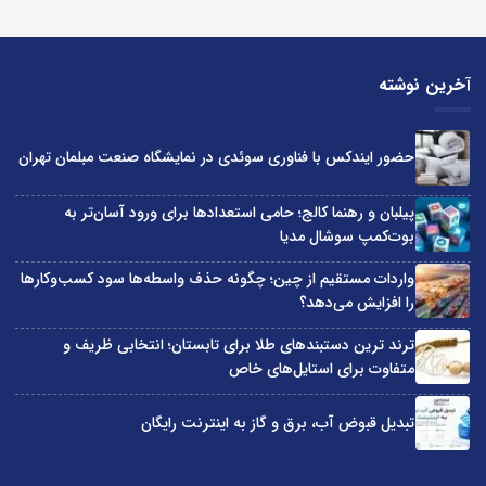
آخرین نوشته
حضور ایندکس با فناوری سوئدی در نمایشگاه صنعت مبلمان تهران
پیلبان و رهنما کالج؛ حامی استعدادها برای ورود آسان‌تر به
بوت‌کمپ سوشال مدیا
واردات مستقیم از چین؛ چگونه حذف واسطه‌ها سود کسب‌وکارها
را افزایش می‌دهد؟
ترند ترین دستبندهای طلا برای تابستان؛ انتخابی ظریف و
متفاوت برای استایل‌های خاص
تبدیل قبوض آب، برق و گاز به اینترنت رایگان