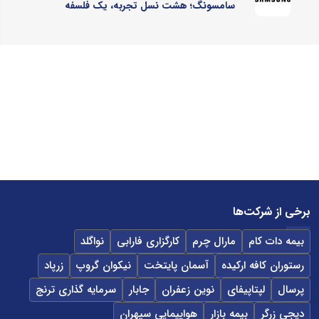
سامسونگ؛ هشت نسل تجربه، یک فلسفه
برخی از شرکت‌ها
بیمه دات کام
مارال چرم
کارگزاری فارابی
نواگلد
رستوران کافه ارکیده
آسمان پایتخت
نیکوان گروپ
زرپاد
پرسال
لپتاپیفای
نوین زعفران
جابار
سرمایه گذاری ترنج
دیجی زرگر
بیمه بازار
هواپیمایی سپهران