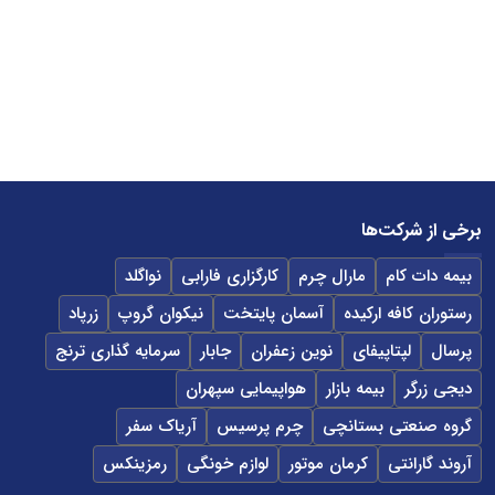
برخی از شرکت‌ها
بیمه دات کام
مارال چرم
کارگزاری فارابی
نواگلد
رستوران کافه ارکیده
آسمان پایتخت
نیکوان گروپ
زرپاد
پرسال
لپتاپیفای
نوین زعفران
جابار
سرمایه گذاری ترنج
دیجی زرگر
بیمه بازار
هواپیمایی سپهران
گروه صنعتی بستانچی
چرم پرسیس
آریاک سفر
آروند گارانتی
کرمان موتور
لوازم خونگی
رمزینکس