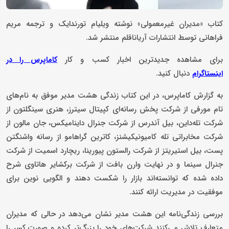
کتاب «مدیران غیرمعمولی» نوشته ویلیام تورندایک و ترجمه مریم
فراهانی توسط انتشارات آریاناقلم منتشر شد.
برای مشاهده جدیدترین اخبار کسب و کار
کاماپرس را در
دنبال کنید.
اینستاگرام
به گزارش کاماپرس، در این کتاب زندگی هشت مدیر موفق به نام‌های
تام مورفی از شرکت پخش رسانه‌ای کپیتال سیترز، هنری سینگلتون از
شرکت تله‌داین، بیل آندرس از شرکت جنرال داینامیکس، جان مالون از
شرکت مخابراتی تله کامیونیکیشنز، کاترین گراهامو از رسانه واشنگتن
پست، بیل استیریتز از شرکت رالستون پیورینا، ریچارد اسمیت از شرکت
جنرال سینما و در نهایت وارن بافت از شرکت برکشایر هاتاوی شرح
داده شده که توانسته‌اند بازار را شکست دهند و الگویی نوین برای
موفقیت در مدیریت ارائه کنند.
بررسی زندگی‌نامه این هشت مدیر نشان می‌دهد در حالی که مدیران
متعارف تلاش می‌کنند شرکت‌های خود را بزرگ‌تر کرده و صورت کسر را