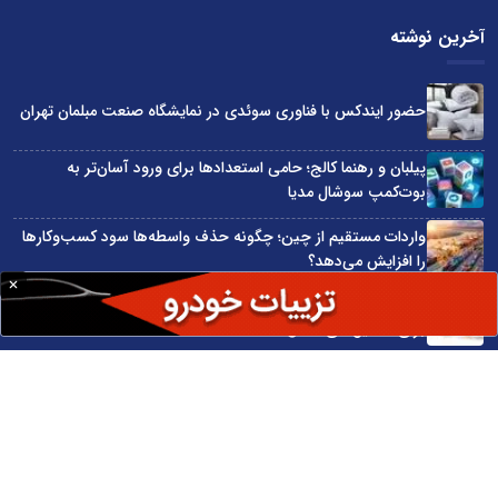
آخرین نوشته
حضور ایندکس با فناوری سوئدی در نمایشگاه صنعت مبلمان تهران
پیلبان و رهنما کالج؛ حامی استعدادها برای ورود آسان‌تر به
بوت‌کمپ سوشال مدیا
واردات مستقیم از چین؛ چگونه حذف واسطه‌ها سود کسب‌وکارها
را افزایش می‌دهد؟
ترند ترین دستبندهای طلا برای تابستان؛ انتخابی ظریف و متفاوت
برای استایل‌های خاص
تبدیل قبوض آب، برق و گاز به اینترنت رایگان
سایت اینترنتی کاماپرس © کلیه حقوق متعلق به سایت اینترنتی کاماپرس است