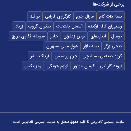
برخی از شرکت‌ها
بیمه دات کام
مارال چرم
کارگزاری فارابی
نواگلد
رستوران کافه ارکیده
آسمان پایتخت
نیکوان گروپ
زرپاد
پرسال
لپتاپیفای
نوین زعفران
جابار
سرمایه گذاری ترنج
دیجی زرگر
بیمه بازار
هواپیمایی سپهران
گروه صنعتی بستانچی
چرم پرسیس
آریاک سفر
آروند گارانتی
کرمان موتور
لوازم خونگی
رمزینکس
سایت اینترنتی کاماپرس © کلیه حقوق متعلق به سایت اینترنتی کاماپرس است