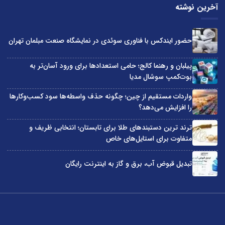
آخرین نوشته
حضور ایندکس با فناوری سوئدی در نمایشگاه صنعت مبلمان تهران
پیلبان و رهنما کالج؛ حامی استعدادها برای ورود آسان‌تر به
بوت‌کمپ سوشال مدیا
واردات مستقیم از چین؛ چگونه حذف واسطه‌ها سود کسب‌وکارها
را افزایش می‌دهد؟
ترند ترین دستبندهای طلا برای تابستان؛ انتخابی ظریف و
متفاوت برای استایل‌های خاص
تبدیل قبوض آب، برق و گاز به اینترنت رایگان