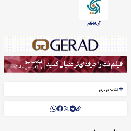
آریاناقلم
کتاب رودررو