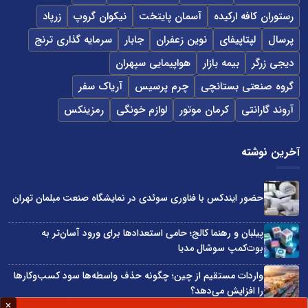
رستوران کافه ارکیده
آسمان پایتخت
نیکوان گروپ
زرپاد
پرسال
لپتاپیفای
نوین زعفران
جابار
سرمایه گذاری ترنج
دیجی زرگر
بیمه بازار
هواپیمایی سپهران
گروه صنعتی بستانچی
چرم پرسیس
آریاک سفر
آروند گارانتی
کرمان موتور
لوازم خونگی
رمزینکس
آخرین نوشته
حضور ایندکس با فناوری سوئدی در نمایشگاه صنعت مبلمان تهران
پیلبان و رهنما کالج؛ حامی استعدادها برای ورود آسان‌تر به
بوت‌کمپ سوشال مدیا
واردات مستقیم از چین؛ چگونه حذف واسطه‌ها سود کسب‌وکارها
را افزایش می‌دهد؟