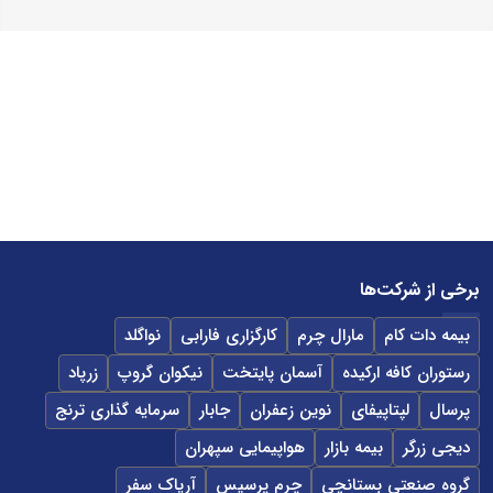
برخی از شرکت‌ها
بیمه دات کام
مارال چرم
کارگزاری فارابی
نواگلد
رستوران کافه ارکیده
آسمان پایتخت
نیکوان گروپ
زرپاد
پرسال
لپتاپیفای
نوین زعفران
جابار
سرمایه گذاری ترنج
دیجی زرگر
بیمه بازار
هواپیمایی سپهران
گروه صنعتی بستانچی
چرم پرسیس
آریاک سفر