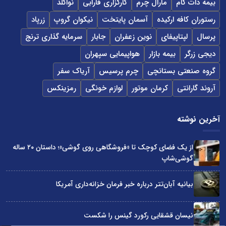
بیمه دات کام
مارال چرم
کارگزاری فارابی
نواگلد
رستوران کافه ارکیده
آسمان پایتخت
نیکوان گروپ
زرپاد
پرسال
لپتاپیفای
نوین زعفران
جابار
سرمایه گذاری ترنج
دیجی زرگر
بیمه بازار
هواپیمایی سپهران
گروه صنعتی بستانچی
چرم پرسیس
آریاک سفر
آروند گارانتی
کرمان موتور
لوازم خونگی
رمزینکس
آخرین نوشته
از یک فضای کوچک تا «فروشگاهی روی گوشی»؛ داستان ۲۰ ساله
گوشی‌شاپ
بیانیه آبان‌تتر درباره خبر فرمان خزانه‌داری آمریکا
نیسان قشقایی رکورد گینس را شکست