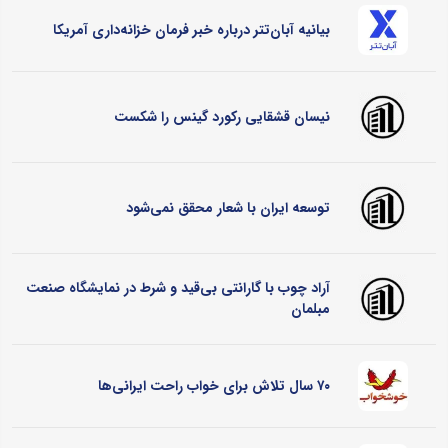
بیانیه آبان‌تتر درباره خبر فرمان خزانه‌داری آمریکا
نیسان قشقایی رکورد گینس را شکست
توسعه ایران با شعار محقق نمی‌شود
آراد چوب با گارانتی بی‌قید و شرط در نمایشگاه صنعت
مبلمان
۷۰ سال تلاش برای خواب راحت ایرانی‌ها