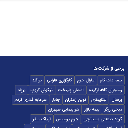
برخی از شرکت‌ها
بیمه دات کام
مارال چرم
کارگزاری فارابی
نواگلد
رستوران کافه ارکیده
آسمان پایتخت
نیکوان گروپ
زرپاد
پرسال
لپتاپیفای
نوین زعفران
جابار
سرمایه گذاری ترنج
دیجی زرگر
بیمه بازار
هواپیمایی سپهران
گروه صنعتی بستانچی
چرم پرسیس
آریاک سفر