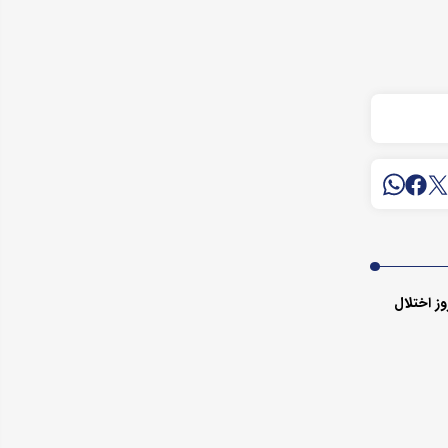
تایم ۹۹.۹۸ درصدی تترلند در ۵۴ روز اختلال