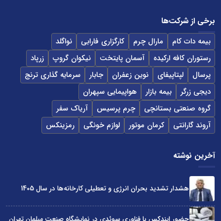
برخی از شرکت‌ها
بیمه دات کام
مارال چرم
کارگزاری فارابی
نواگلد
رستوران کافه ارکیده
آسمان پایتخت
نیکوان گروپ
زرپاد
پرسال
لپتاپیفای
نوین زعفران
جابار
سرمایه گذاری ترنج
دیجی زرگر
بیمه بازار
هواپیمایی سپهران
گروه صنعتی بستانچی
چرم پرسیس
آریاک سفر
آروند گارانتی
کرمان موتور
لوازم خونگی
رمزینکس
آخرین نوشته
هشدار تشدید بحران انرژی و تعطیلی کارخانه‌ها در سال 1405
حضور ایندکس با فناوری سوئدی در نمایشگاه صنعت مبلمان تهران