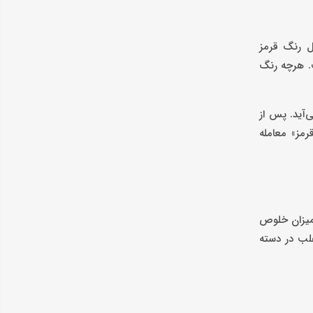
ل رنگ قرمز
ت. هرچه رنگ
‌آید. پس از
مز» معامله
عمولاً بین ۹۹ تا ۹۹.۹ درصد قرار دارد. این میزان خلوص
غلب در دسته