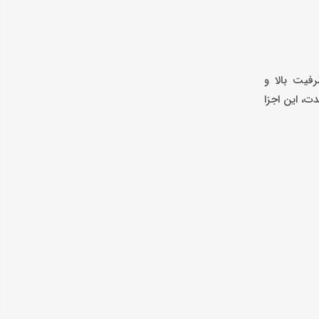
فورماتورها، خازن‌های با ظرفیت بالا و
ت، این اجزا