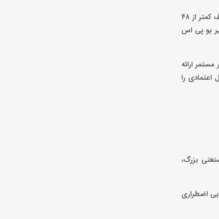
تیم فنی با تعویض دقیق قطعات معیوب، تمیزکاری کامل مدارها، کالیبراسیون مجدد و انجام تست‌های بار کامل تحت شرایط واقعی، دستگاه را ظرف کمتر از ۴۸
یر یو پی اس
مستمر ارائه
 اعتمادی را
 اس‌های صنعتی بزرگ،
ویی اضطراری