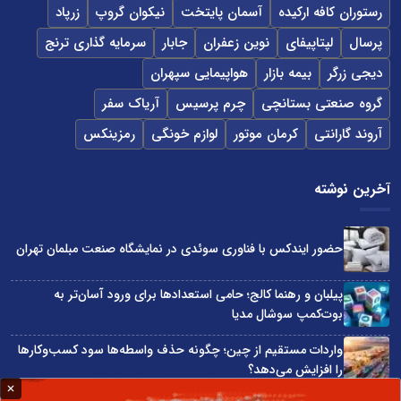
رستوران کافه ارکیده
آسمان پایتخت
نیکوان گروپ
زرپاد
پرسال
لپتاپیفای
نوین زعفران
جابار
سرمایه گذاری ترنج
دیجی زرگر
بیمه بازار
هواپیمایی سپهران
گروه صنعتی بستانچی
چرم پرسیس
آریاک سفر
آروند گارانتی
کرمان موتور
لوازم خونگی
رمزینکس
آخرین نوشته
حضور ایندکس با فناوری سوئدی در نمایشگاه صنعت مبلمان تهران
پیلبان و رهنما کالج؛ حامی استعدادها برای ورود آسان‌تر به
بوت‌کمپ سوشال مدیا
واردات مستقیم از چین؛ چگونه حذف واسطه‌ها سود کسب‌وکارها
را افزایش می‌دهد؟