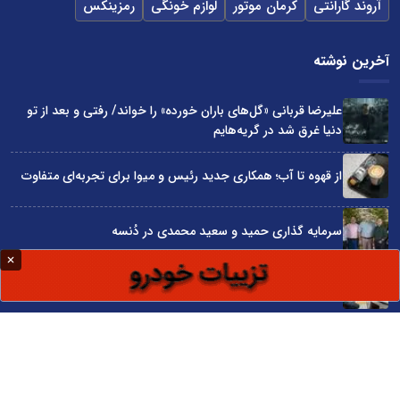
آروند گارانتی
کرمان موتور
لوازم خونگی
رمزینکس
آخرین نوشته
علیرضا قربانی «گل‌های باران خورده» را خواند/ رفتی و بعد از تو
دنیا غرق شد در گریه‌هایم
از قهوه تا آب؛ همکاری جدید رئیس و میوا برای تجربه‌ای متفاوت
سرمایه گذاری حمید و سعید محمدی در دُنسه
چگونه قیمت واقعی ماشین را قبل از خرید بفهمیم؟
«قسطی هتل رزرو کن!»؛ روایت کمپین اسنپ تریپ در روزهای
سخت