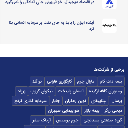
در اقتصاد دیجیتال، خوش‌بینی جای آمادگی را نمی‌گیرد
آینده ایران را باید به جای نفت بر سرمایه انسانی بنا
کرد
برخی از شرکت‌ها
بیمه دات کام
مارال چرم
کارگزاری فارابی
نواگلد
رستوران کافه ارکیده
آسمان پایتخت
نیکوان گروپ
زرپاد
پرسال
لپتاپیفای
نوین زعفران
جابار
سرمایه گذاری ترنج
دیجی زرگر
بیمه بازار
هواپیمایی سپهران
گروه صنعتی بستانچی
چرم پرسیس
آریاک سفر