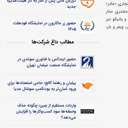
گزارش مالی پس از آغاز به کار هیئت‌مدیره
 بیسکویت کودک با نام تجاری «مادر»
جدید
مشتری مدار
و پانیکو نیز
حضور زر ماکارون در نمایشگاه فودهلث
‌شور، ویفر و بار،
1405
مطالب داغ شرکت‌ها
حضور ایندکس با فناوری سوئدی در
نمایشگاه صنعت مبلمان تهران
پیلبان و رهنما کالج؛ حامی استعدادها برای
ورود آسان‌تر به بوت‌کمپ سوشال مدیا
واردات مستقیم از چین؛ چگونه حذف
واسطه‌ها سود کسب‌وکارها را افزایش
می‌دهد؟