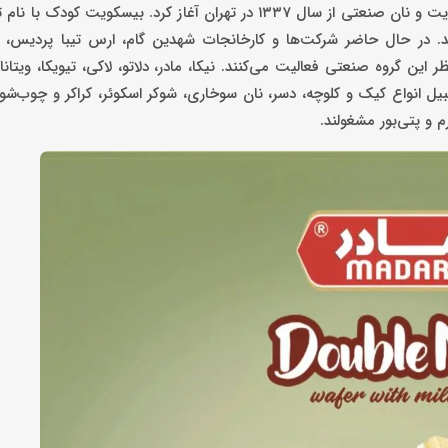
به ‌گزارش کاماپرس، گروه صنایع غذایی ویتانا کار خود را با تولید بیسکویت و نان صنعتی از سال ۱۳۳7 در تهران آغاز کرد.
وند. در حال حاضر شرکت‌ها و کارخانجات شهدین گام، ارس تیبا پردیس، 
ر این گروه صنعتی فعالیت می‌کنند. نیکا، مادر، دلاتو، لاکی، تیویکا، ویتانا 
‌شوند که به تولید ۹۳ نوع محصول از قبیل انواع کیک و کلوچه، دسر، نان سوخاری، شوکر اسکوئر، کراکر و چوب
رم و پتی‌بور مشغولند.