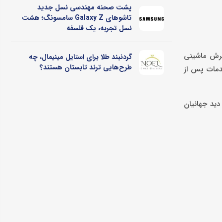
پشت صحنه مهندسی نسل جدید
تاشوهای Galaxy Z سامسونگ؛ هشت
نسل تجربه، یک فلسفه
ور در صنعت فرش ماشینى
گردنبند طلا برای استایل مینیمال، چه
طرح‌هایی ترند تابستان هستند؟
تفاوتی از فرش را خلق کند. فرش بهشتی دارای گارانتی 60 ماهه و خدمات پس از
دید جهانیان