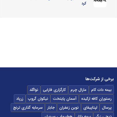
کرد
برخی از شرکت‌ها
بیمه دات کام
مارال چرم
کارگزاری فارابی
نواگلد
رستوران کافه ارکیده
آسمان پایتخت
نیکوان گروپ
زرپاد
پرسال
لپتاپیفای
نوین زعفران
جابار
سرمایه گذاری ترنج
دیجی زرگر
بیمه بازار
هواپیمایی سپهران