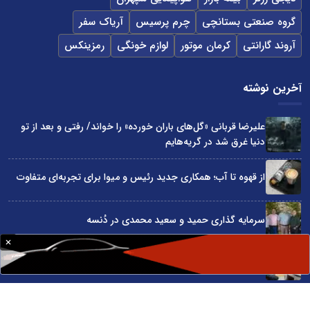
گروه صنعتی بستانچی
چرم پرسیس
آریاک سفر
آروند گارانتی
کرمان موتور
لوازم خونگی
رمزینکس
آخرین نوشته
علیرضا قربانی «گل‌های باران خورده» را خواند/ رفتی و بعد از تو
دنیا غرق شد در گریه‌هایم
از قهوه تا آب؛ همکاری جدید رئیس و میوا برای تجربه‌ای متفاوت
سرمایه گذاری حمید و سعید محمدی در دُنسه
چگونه قیمت واقعی ماشین را قبل از خرید بفهمیم؟
«قسطی هتل رزرو کن!»؛ روایت کمپین اسنپ تریپ در روزهای