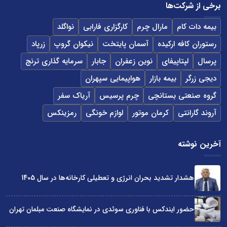
برخی از شرکت‌ها
بیمه دات کام
مارال چرم
کارگزاری فارابی
نواگلد
رستوران کافه ارکیده
آسمان پایتخت
نیکوان گروپ
زرپاد
پرسال
لپتاپیفای
نوین زعفران
جابار
سرمایه گذاری ترنج
دیجی زرگر
بیمه بازار
هواپیمایی سپهران
گروه صنعتی بستانچی
چرم پرسیس
آریاک سفر
آروند گارانتی
کرمان موتور
لوازم خونگی
رمزینکس
آخرین نوشته
هشدار تشدید بحران انرژی و تعطیلی کارخانه‌ها در سال 1405
حضور ایندکس با فناوری سوئدی در نمایشگاه صنعت مبلمان تهران