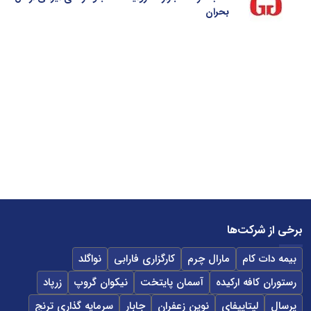
بحران
برخی از شرکت‌ها
بیمه دات کام
مارال چرم
کارگزاری فارابی
نواگلد
رستوران کافه ارکیده
آسمان پایتخت
نیکوان گروپ
زرپاد
پرسال
لپتاپیفای
نوین زعفران
جابار
سرمایه گذاری ترنج