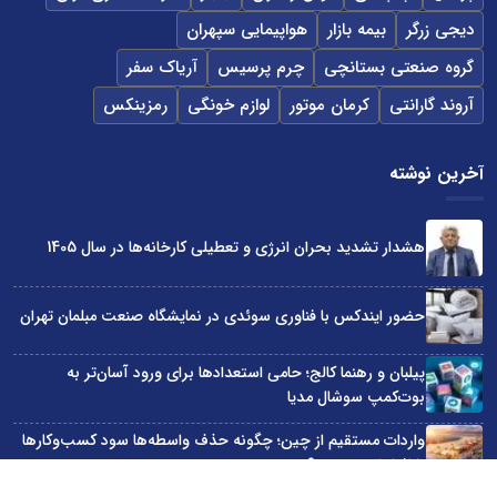
دیجی زرگر
بیمه بازار
هواپیمایی سپهران
گروه صنعتی بستانچی
چرم پرسیس
آریاک سفر
آروند گارانتی
کرمان موتور
لوازم خونگی
رمزینکس
آخرین نوشته
هشدار تشدید بحران انرژی و تعطیلی کارخانه‌ها در سال 1405
حضور ایندکس با فناوری سوئدی در نمایشگاه صنعت مبلمان تهران
پیلبان و رهنما کالج؛ حامی استعدادها برای ورود آسان‌تر به
بوت‌کمپ سوشال مدیا
واردات مستقیم از چین؛ چگونه حذف واسطه‌ها سود کسب‌وکارها
را افزایش می‌دهد؟