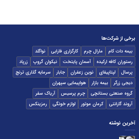
برخی از شرکت‌ها
بیمه دات کام
مارال چرم
کارگزاری فارابی
نواگلد
رستوران کافه ارکیده
آسمان پایتخت
نیکوان گروپ
زرپاد
پرسال
لپتاپیفای
نوین زعفران
جابار
سرمایه گذاری ترنج
دیجی زرگر
بیمه بازار
هواپیمایی سپهران
گروه صنعتی بستانچی
چرم پرسیس
آریاک سفر
آروند گارانتی
کرمان موتور
لوازم خونگی
رمزینکس
آخرین نوشته