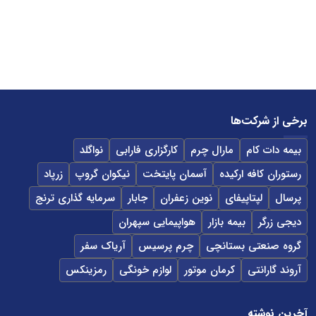
برخی از شرکت‌ها
بیمه دات کام
مارال چرم
کارگزاری فارابی
نواگلد
رستوران کافه ارکیده
آسمان پایتخت
نیکوان گروپ
زرپاد
پرسال
لپتاپیفای
نوین زعفران
جابار
سرمایه گذاری ترنج
دیجی زرگر
بیمه بازار
هواپیمایی سپهران
گروه صنعتی بستانچی
چرم پرسیس
آریاک سفر
آروند گارانتی
کرمان موتور
لوازم خونگی
رمزینکس
آخرین نوشته