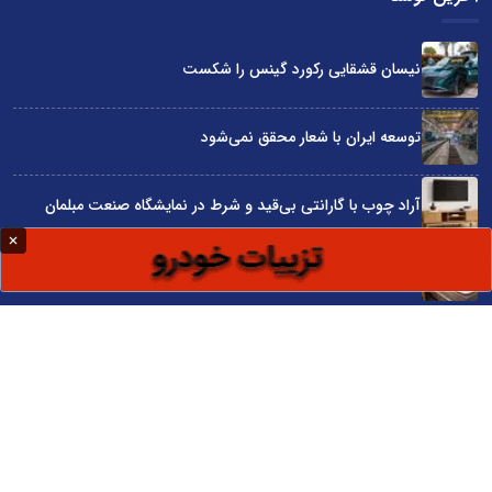
نیسان قشقایی رکورد گینس را شکست
توسعه ایران با شعار محقق نمی‌شود
آراد چوب با گارانتی بی‌قید و شرط در نمایشگاه صنعت مبلمان
۷۰ سال تلاش برای خواب راحت ایرانی‌ها
چگونه با بودجه محدود بهترین گوشی سامسونگ را انتخاب کنیم؟
سایت اینترنتی کاماپرس © کلیه حقوق متعلق به سایت اینترنتی کاماپرس است
طراحی سایت خبری و خبرگزاری آسام