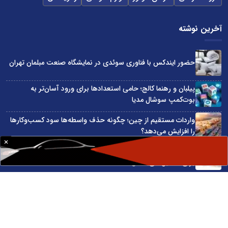
آخرین نوشته
حضور ایندکس با فناوری سوئدی در نمایشگاه صنعت مبلمان تهران
پیلبان و رهنما کالج؛ حامی استعدادها برای ورود آسان‌تر به
بوت‌کمپ سوشال مدیا
واردات مستقیم از چین؛ چگونه حذف واسطه‌ها سود کسب‌وکارها
را افزایش می‌دهد؟
ترند ترین دستبندهای طلا برای تابستان؛ انتخابی ظریف و متفاوت
برای استایل‌های خاص
تبدیل قبوض آب، برق و گاز به اینترنت رایگان