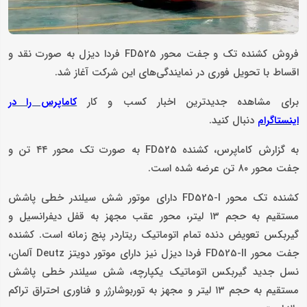
فروش کشنده تک و جفت محور FD525 فردا دیزل به صورت نقد و
اقساط با تحویل فوری در نمایندگی‌های این شرکت آغاز شد.
برای مشاهده جدیدترین اخبار کسب و کار
کاماپرس را در
دنبال کنید.
اینستاگرام
به گزارش کاماپرس، کشنده FD525 به صورت تک محور ۴۴ تن و
جفت محور ۸۰ تن عرضه شده است.
کشنده تک محور FD525-I دارای موتور شش سیلندر خطی پاشش
مستقیم به حجم ۱۳ لیتر، محور عقب مجهز به قفل دیفرانسیل و
گیربکس تعویض دنده تمام اتوماتیک ریتاردر پنج زمانه است. کشنده
جفت محور FD525-II فردا دیزل نیز دارای موتور دویتز Deutz آلمان،
نسل جدید گیربکس اتوماتیک یکپارچه، شش سیلندر خطی پاشش
مستقیم به حجم ۱۳ لیتر و مجهز به توربوشارژر و فناوری احتراق تراکم