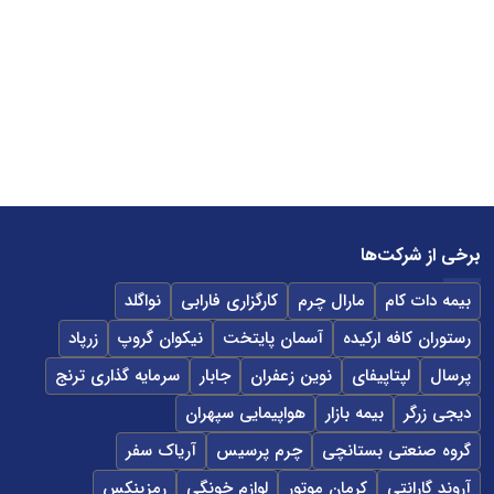
برخی از شرکت‌ها
بیمه دات کام
مارال چرم
کارگزاری فارابی
نواگلد
رستوران کافه ارکیده
آسمان پایتخت
نیکوان گروپ
زرپاد
پرسال
لپتاپیفای
نوین زعفران
جابار
سرمایه گذاری ترنج
دیجی زرگر
بیمه بازار
هواپیمایی سپهران
گروه صنعتی بستانچی
چرم پرسیس
آریاک سفر
آروند گارانتی
کرمان موتور
لوازم خونگی
رمزینکس