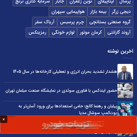
پرسال
لپتاپیفای
نوین زعفران
جابار
سرمایه گذاری ترنج
دیجی زرگر
بیمه بازار
هواپیمایی سپهران
گروه صنعتی بستانچی
چرم پرسیس
آریاک سفر
آروند گارانتی
کرمان موتور
لوازم خونگی
رمزینکس
آخرین نوشته
هشدار تشدید بحران انرژی و تعطیلی کارخانه‌ها در سال 1405
حضور ایندکس با فناوری سوئدی در نمایشگاه صنعت مبلمان تهران
پیلبان و رهنما کالج؛ حامی استعدادها برای ورود آسان‌تر به
بوت‌کمپ سوشال مدیا
واردات مستقیم از چین؛ چگونه حذف واسطه‌ها سود کسب‌وکارها
را افزایش می‌دهد؟