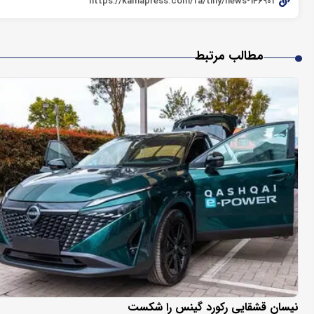
مطالب مرتبط
نیسان قشقایی رکورد گینس را شکست