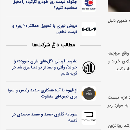
چگونه قیمت روز خودرو کارکرده را دقیق
محاسبه کنیم؟
ه همین دلیل
فروش فوری با تحویل حداکثر 20 روزه و
قیمت قطعی
مطالب داغ شرکت‌ها
اقع مراجعه
لاین خرید و
علیرضا قربانی «گل‌های باران خورده» را
خواند/ رفتی و بعد از تو دنیا غرق شد در
ب کنند.
گریه‌هایم
از قهوه تا آب؛ همکاری جدید رئیس و میوا
برای تجربه‌ای متفاوت
د لازم نیست
ه موارد زیر
سرمایه گذاری حمید و سعید محمدی در
دُنسه
شد روزافزون