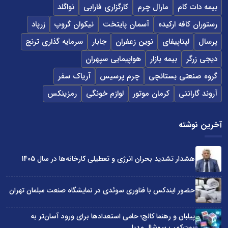
بیمه دات کام
مارال چرم
کارگزاری فارابی
نواگلد
رستوران کافه ارکیده
آسمان پایتخت
نیکوان گروپ
زرپاد
پرسال
لپتاپیفای
نوین زعفران
جابار
سرمایه گذاری ترنج
دیجی زرگر
بیمه بازار
هواپیمایی سپهران
گروه صنعتی بستانچی
چرم پرسیس
آریاک سفر
آروند گارانتی
کرمان موتور
لوازم خونگی
رمزینکس
آخرین نوشته
هشدار تشدید بحران انرژی و تعطیلی کارخانه‌ها در سال 1405
حضور ایندکس با فناوری سوئدی در نمایشگاه صنعت مبلمان تهران
پیلبان و رهنما کالج؛ حامی استعدادها برای ورود آسان‌تر به
بوت‌کمپ سوشال مدیا