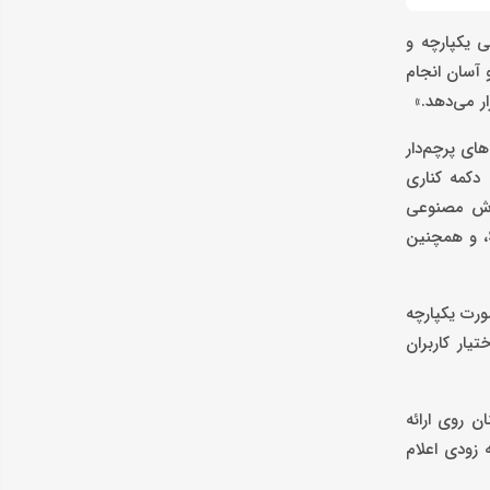
ش مصنوعی یکپارچه و
و آسان انجام
نده گوشی‌های پرچم‌دار
 فشردن و نگه‌داشتن دکمه کناری
ر هوش مصنوعی
Perplexity به‌صورت عمیق در برخی از اپلیکیشن‌های منتخب سامسونگ، از جمله Samsung Notes، Clock، Gallery، Reminder، Calendar، و همچنین
ورت یکپارچه
یار کاربران
 روی ارائه
 زودی اعلام