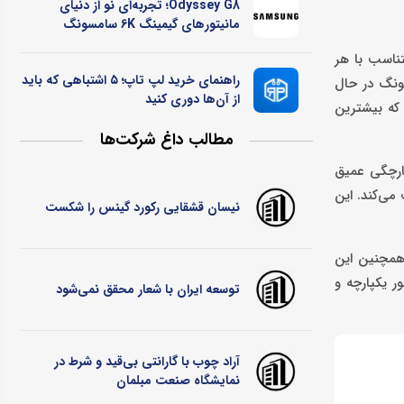
Odyssey G8؛ تجربه‌ای نو از دنیای
مانیتورهای گیمینگ 6K سامسونگ
تناسب با هر
راهنمای خرید لپ تاپ؛ ۵ اشتباهی که باید
، سامسونگ در حال
از آن‌ها دوری کنید
ند که بیشترین
مطالب داغ شرکت‌ها
پارچگی عمیق
تند، Galaxy AI در سطح سیستم فعالیت می‌کند. این
نیسان قشقایی رکورد گینس را شکست
ر پس‌زمینه فعالیت کند. همچنین این
در حالی که همه چیز به‌طور یکپارچه و
توسعه ایران با شعار محقق نمی‌شود
آراد چوب با گارانتی بی‌قید و شرط در
نمایشگاه صنعت مبلمان