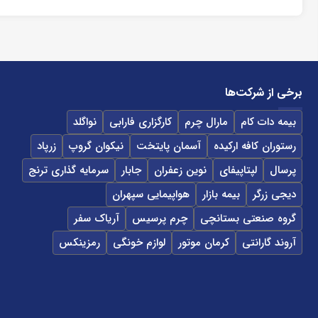
برخی از شرکت‌ها
بیمه دات کام
مارال چرم
کارگزاری فارابی
نواگلد
رستوران کافه ارکیده
آسمان پایتخت
نیکوان گروپ
زرپاد
پرسال
لپتاپیفای
نوین زعفران
جابار
سرمایه گذاری ترنج
دیجی زرگر
بیمه بازار
هواپیمایی سپهران
گروه صنعتی بستانچی
چرم پرسیس
آریاک سفر
آروند گارانتی
کرمان موتور
لوازم خونگی
رمزینکس