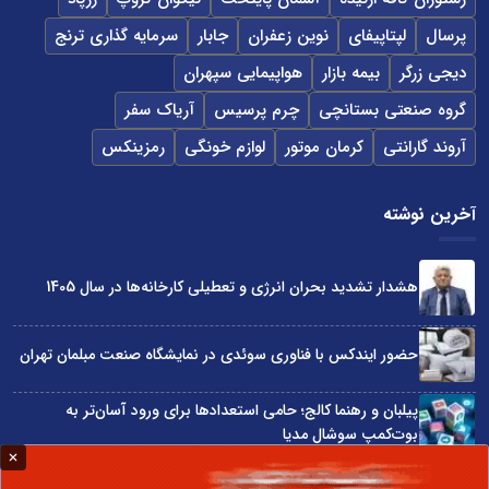
پرسال
لپتاپیفای
نوین زعفران
جابار
سرمایه گذاری ترنج
دیجی زرگر
بیمه بازار
هواپیمایی سپهران
گروه صنعتی بستانچی
چرم پرسیس
آریاک سفر
آروند گارانتی
کرمان موتور
لوازم خونگی
رمزینکس
آخرین نوشته
هشدار تشدید بحران انرژی و تعطیلی کارخانه‌ها در سال 1405
حضور ایندکس با فناوری سوئدی در نمایشگاه صنعت مبلمان تهران
پیلبان و رهنما کالج؛ حامی استعدادها برای ورود آسان‌تر به
بوت‌کمپ سوشال مدیا
واردات مستقیم از چین؛ چگونه حذف واسطه‌ها سود کسب‌وکارها