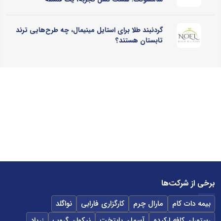
گردنبند طلا برای استایل مینیمال، چه طرح‌هایی ترند
تابستان هستند؟
برخی از شرکت‌ها
بیمه دات کام
مارال چرم
کارگزاری فارابی
نواگلد
رستوران کافه ارکیده
آسمان پایتخت
نیکوان گروپ
زرپاد