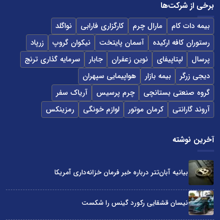
برخی از شرکت‌ها
بیمه دات کام
مارال چرم
کارگزاری فارابی
نواگلد
رستوران کافه ارکیده
آسمان پایتخت
نیکوان گروپ
زرپاد
پرسال
لپتاپیفای
نوین زعفران
جابار
سرمایه گذاری ترنج
دیجی زرگر
بیمه بازار
هواپیمایی سپهران
گروه صنعتی بستانچی
چرم پرسیس
آریاک سفر
آروند گارانتی
کرمان موتور
لوازم خونگی
رمزینکس
آخرین نوشته
بیانیه آبان‌تتر درباره خبر فرمان خزانه‌داری آمریکا
نیسان قشقایی رکورد گینس را شکست