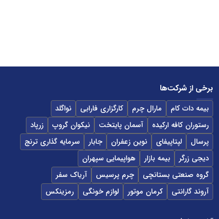
برخی از شرکت‌ها
بیمه دات کام
مارال چرم
کارگزاری فارابی
نواگلد
رستوران کافه ارکیده
آسمان پایتخت
نیکوان گروپ
زرپاد
پرسال
لپتاپیفای
نوین زعفران
جابار
سرمایه گذاری ترنج
دیجی زرگر
بیمه بازار
هواپیمایی سپهران
گروه صنعتی بستانچی
چرم پرسیس
آریاک سفر
آروند گارانتی
کرمان موتور
لوازم خونگی
رمزینکس