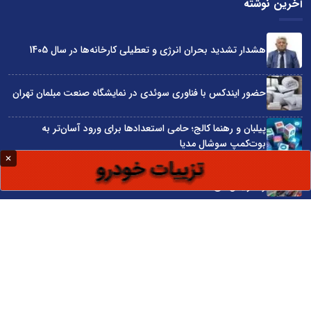
آخرین نوشته
هشدار تشدید بحران انرژی و تعطیلی کارخانه‌ها در سال 1405
حضور ایندکس با فناوری سوئدی در نمایشگاه صنعت مبلمان تهران
پیلبان و رهنما کالج؛ حامی استعدادها برای ورود آسان‌تر به
بوت‌کمپ سوشال مدیا
واردات مستقیم از چین؛ چگونه حذف واسطه‌ها سود کسب‌وکارها
را افزایش می‌دهد؟
ترند ترین دستبندهای طلا برای تابستان؛ انتخابی ظریف و متفاوت
برای استایل‌های خاص
سایت اینترنتی کاماپرس © کلیه حقوق متعلق به سایت اینترنتی کاماپرس است
طراحی سایت خبری و خبرگزاری آسام