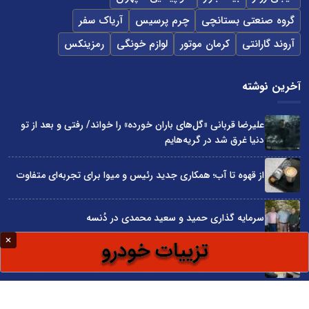
گروه صنعتی بستانچی
چرم پرسیس
آریاک سفر
آروند گارانتی
کرمان موتور
لوازم خونگی
رمزینکس
آخرین نوشته
علیرضا قربانی «گل‌های باران خورده» را خواند/ رفتی و بعد از تو
دنیا غرق شد در گریه‌هایم
از قهوه تا آب؛ همکاری جدید رئیس و میوا برای تجربه‌ای متفاوت
سرمایه گذاری حمید و سعید محمدی در دُنسه
چگونه قیمت واقعی ماشین را قبل از خرید بفهمیم؟
«قسطی هتل رزرو کن!»؛ روایت کمپین اسنپ تریپ در روزهای