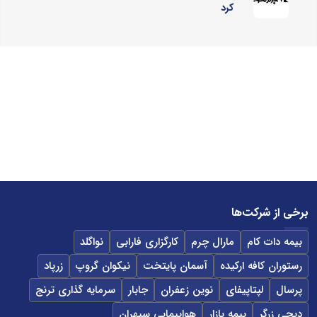
کرد
برخی از شرکت‌ها
بیمه دات کام
مارال چرم
کارگزاری فارابی
نواگلد
رستوران کافه ارکیده
آسمان پایتخت
نیکوان گروپ
زرپاد
پرسال
لپتاپیفای
نوین زعفران
جابار
سرمایه گذاری ترنج
دیجی زرگر
بیمه بازار
هواپیمایی سپهران