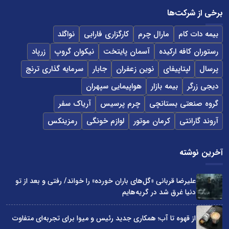
برخی از شرکت‌ها
بیمه دات کام
مارال چرم
کارگزاری فارابی
نواگلد
رستوران کافه ارکیده
آسمان پایتخت
نیکوان گروپ
زرپاد
پرسال
لپتاپیفای
نوین زعفران
جابار
سرمایه گذاری ترنج
دیجی زرگر
بیمه بازار
هواپیمایی سپهران
گروه صنعتی بستانچی
چرم پرسیس
آریاک سفر
آروند گارانتی
کرمان موتور
لوازم خونگی
رمزینکس
آخرین نوشته
علیرضا قربانی «گل‌های باران خورده» را خواند/ رفتی و بعد از تو
دنیا غرق شد در گریه‌هایم
از قهوه تا آب؛ همکاری جدید رئیس و میوا برای تجربه‌ای متفاوت